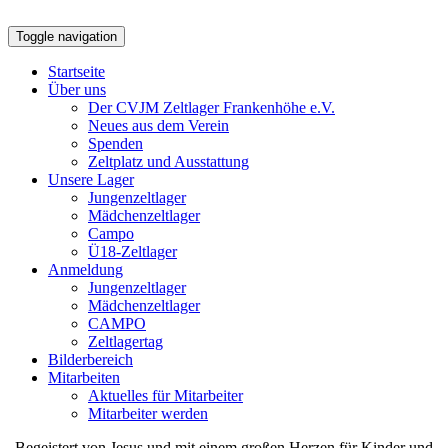
Toggle navigation
Startseite
Über uns
Der CVJM Zeltlager Frankenhöhe e.V.
Neues aus dem Verein
Spenden
Zeltplatz und Ausstattung
Unsere Lager
Jungenzeltlager
Mädchenzeltlager
Campo
Ü18-Zeltlager
Anmeldung
Jungenzeltlager
Mädchenzeltlager
CAMPO
Zeltlagertag
Bilderbereich
Mitarbeiten
Aktuelles für Mitarbeiter
Mitarbeiter werden
Begeistert von Jesus und mit einem großen Herzen für Kinder und